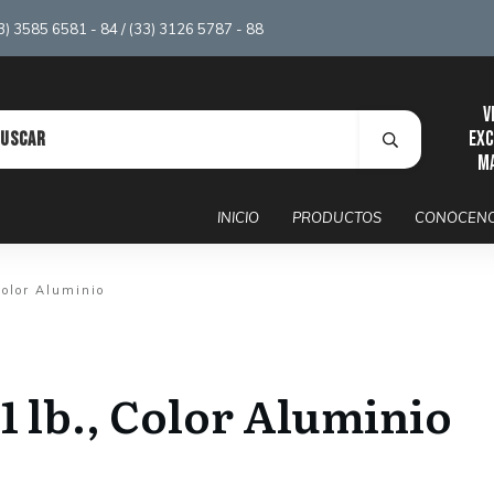
 3585 6581 - 84 / (33) 3126 5787 - 88
V
exc
m
INICIO
PRODUCTOS
CONÓCEN
Color Aluminio
1 lb., Color Aluminio