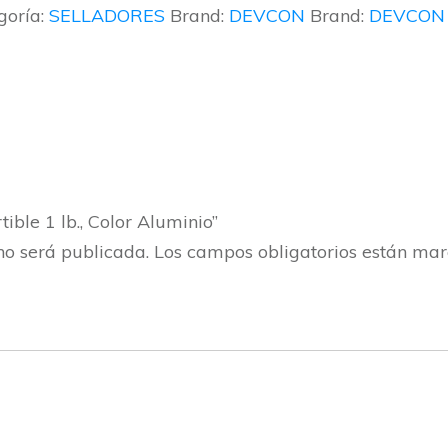
goría:
SELLADORES
Brand:
DEVCON
Brand:
DEVCON
ible 1 lb., Color Aluminio”
no será publicada.
Los campos obligatorios están ma