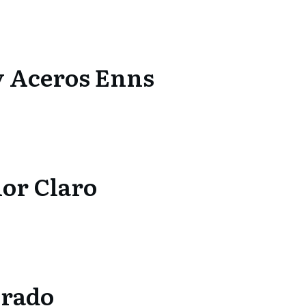
y Aceros Enns
or Claro
orado