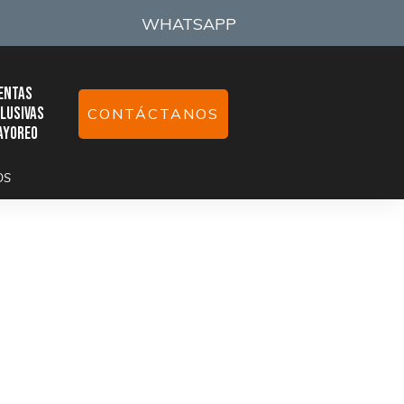
WHATSAPP
:
entas
lusivas
CONTÁCTANOS
ayoreo
OS