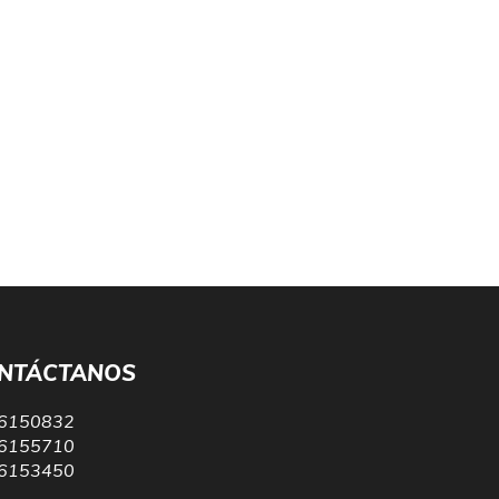
NTÁCTANOS
6150832
6155710
6153450