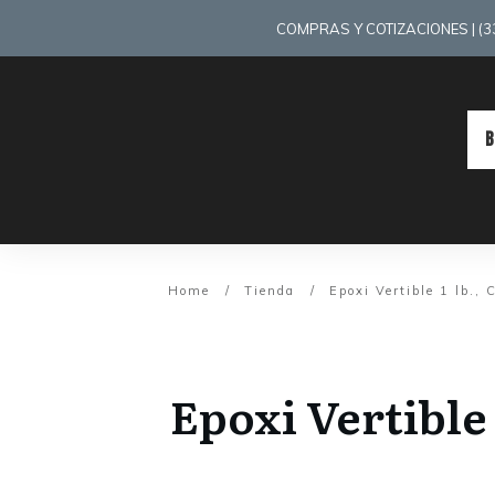
COMPRAS Y COTIZACIONES | (33)
Home
/
Tienda
/
Epoxi Vertible 1 lb., 
Epoxi Vertible 