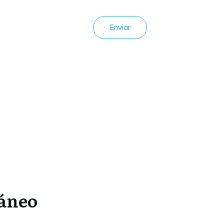
Enviar
táneo